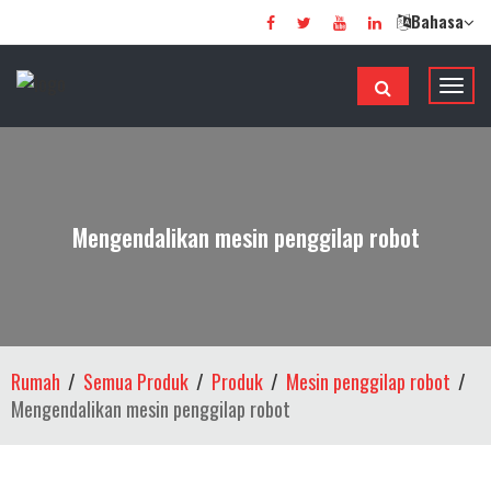
Bahasa
T
o
g
o
l
n
Mengendalikan mesin penggilap robot
a
v
i
g
a
Rumah
Semua Produk
Produk
Mesin penggilap robot
s
Mengendalikan mesin penggilap robot
i