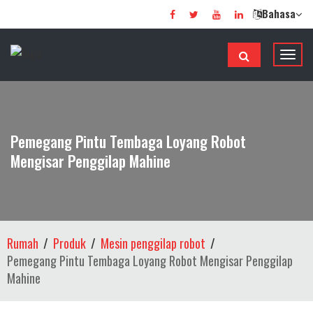
Bahasa
T
o
g
o
l
Pemegang Pintu Tembaga Loyang Robot
n
Mengisar Penggilap Mahine
a
v
i
g
a
Rumah
Produk
Mesin penggilap robot
s
Pemegang Pintu Tembaga Loyang Robot Mengisar Penggilap
i
Mahine